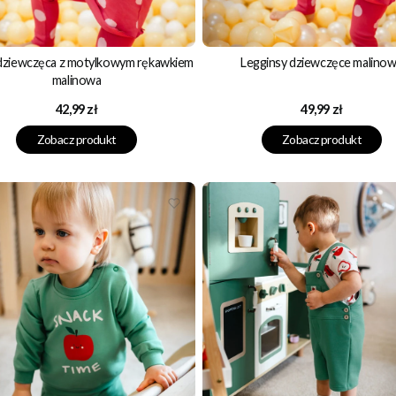
 dziewczęca z motylkowym rękawkiem
Legginsy dziewczęce malino
malinowa
Cena
Cena
42,99 zł
49,99 zł
Zobacz produkt
Zobacz produkt