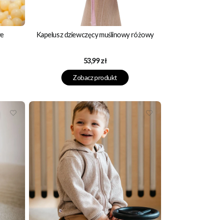
we
Kapelusz dziewczęcy muślinowy różowy
Cena
53,99 zł
Zobacz produkt