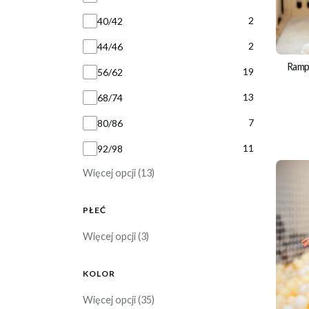
2
40/42
2
44/46
Ramp
19
56/62
13
68/74
7
80/86
11
92/98
Więcej opcji (13)
PŁEĆ
Płeć
Więcej opcji (3)
KOLOR
Kolor
Więcej opcji (35)