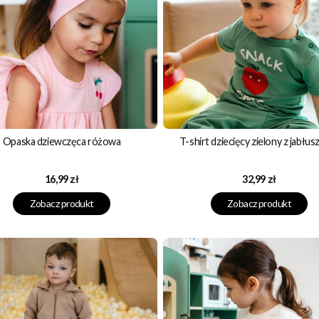
Opaska dziewczęca różowa
T-shirt dziecięcy zielony z jabłus
Cena
Cena
16,99 zł
32,99 zł
Zobacz produkt
Zobacz produkt