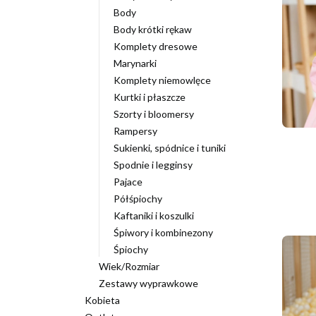
Body
Body krótki rękaw
Komplety dresowe
Marynarki
Komplety niemowlęce
Kurtki i płaszcze
Szorty i bloomersy
Rampersy
Sukienki, spódnice i tuniki
Spodnie i legginsy
Pajace
Półśpiochy
Kaftaniki i koszulki
Śpiwory i kombinezony
Śpiochy
Wiek/Rozmiar
Zestawy wyprawkowe
Kobieta