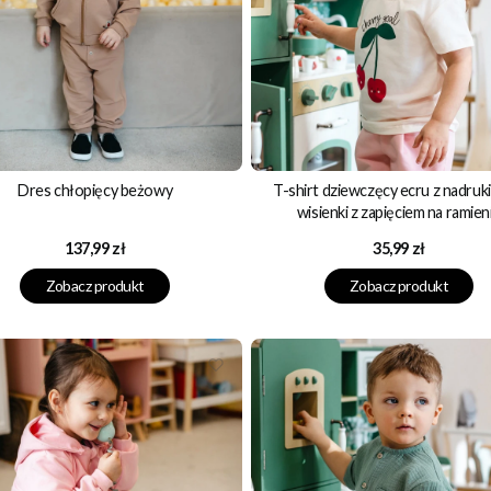
Dres chłopięcy beżowy
T-shirt dziewczęcy ecru z nadruk
wisienki z zapięciem na ramien
Cena
Cena
137,99 zł
35,99 zł
Zobacz produkt
Zobacz produkt