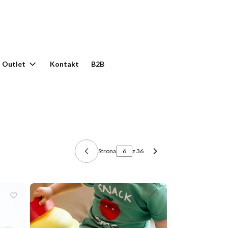
yku: 0. Zobacz szczegóły
Outlet
Kontakt
B2B
Strona
z 36
Poprzednie produkty
Następne produkty