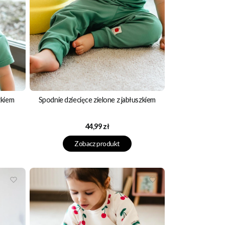
zkiem
Spodnie dziecięce zielone z jabłuszkiem
Cena
44,99 zł
Zobacz produkt