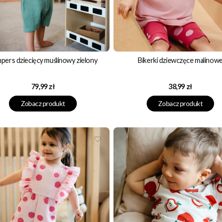
pers dziecięcy muślinowy zielony
Bikerki dziewczęce malinow
Cena
Cena
79,99 zł
38,99 zł
Zobacz produkt
Zobacz produkt