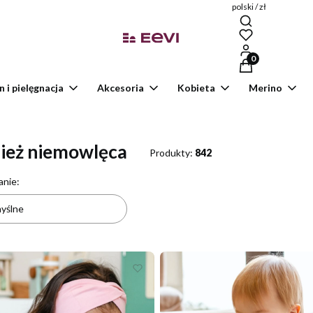
polski / zł
Produkty w kosz
n i pielęgnacja
Akcesoria
Kobieta
Merino
ież niemowlęca
Produkty:
842
a produktów
anie:
yślne