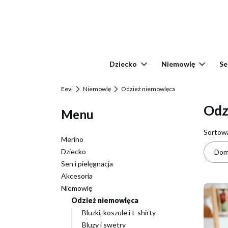
Dziecko
Niemowlę
Se
Eevi
Niemowlę
Odzież niemowlęca
Odz
Menu
List
Sortow
Merino
Dziecko
Dom
Sen i pielęgnacja
Akcesoria
Niemowlę
Odzież niemowlęca
Bluzki, koszule i t-shirty
Bluzy i swetry