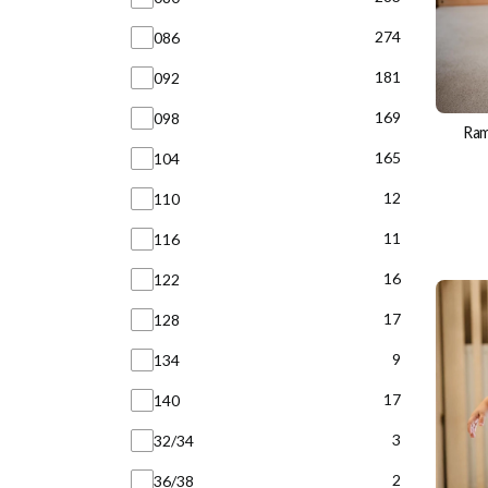
274
086
181
092
169
098
Ram
165
104
12
110
11
116
16
122
17
128
9
134
17
140
3
32/34
2
36/38