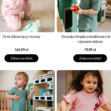
Dres dziewczęcy różowy
Koszula chłopięca muślinowa z k
rękawem zielona
Cena
Cena
161,99 zł
79,99 zł
Zobacz produkt
Zobacz produkt