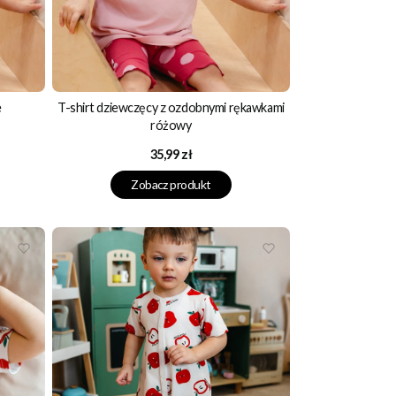
e
T-shirt dziewczęcy z ozdobnymi rękawkami
różowy
Cena
35,99 zł
Zobacz produkt