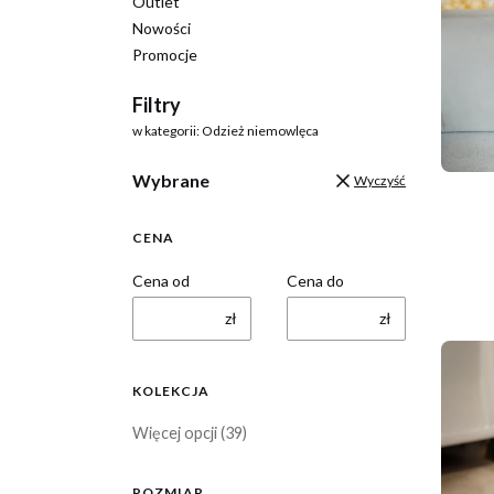
Outlet
Nowości
Promocje
Koniec menu
Filtry
w kategorii: Odzież niemowlęca
Wybrane
Wyczyść
CENA
Cena od
Cena do
zł
zł
KOLEKCJA
Kolekcja
Więcej opcji (39)
ROZMIAR