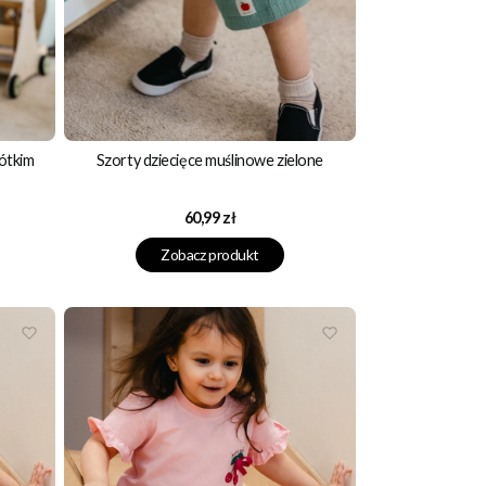
rótkim
Szorty dziecięce muślinowe zielone
Cena
60,99 zł
Zobacz produkt