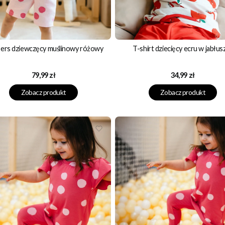
ers dziewczęcy muślinowy różowy
T-shirt dziecięcy ecru w jabłus
Cena
Cena
79,99 zł
34,99 zł
Zobacz produkt
Zobacz produkt