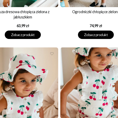
uza dresowa chłopięca zielona z
Ogrodniczki chłopięce zielon
jabłuszkiem
Cena
Cena
63,99 zł
74,99 zł
Zobacz produkt
Zobacz produkt