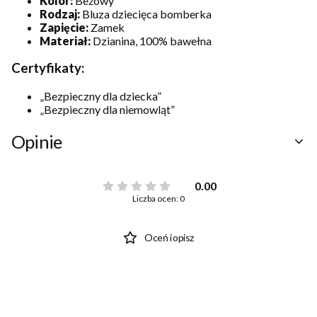
Kolor:
Beżowy
Rodzaj:
Bluza dziecięca bomberka
Zapięcie:
Zamek
Materiał:
Dzianina, 100% bawełna
Certyfikaty:
„Bezpieczny dla dziecka”
„Bezpieczny dla niemowląt”
Opinie
0.00
Liczba ocen: 0
Oceń i opisz