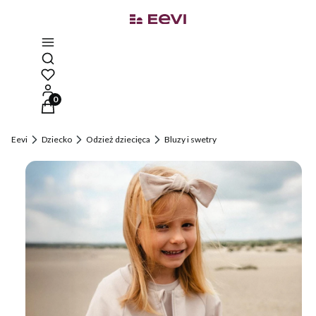
Otwórz wyszukiwarkę
Produkty w koszyku: 0. Zobacz szczegóły
Eevi
Dziecko
Odzież dziecięca
Bluzy i swetry