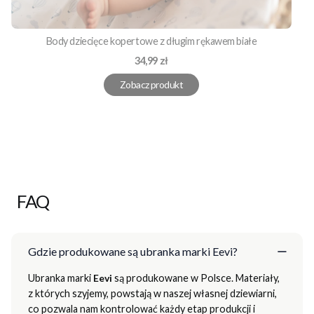
Body dziecięce kopertowe z długim rękawem białe
Cena
34,99 zł
Zobacz produkt
FAQ
Gdzie produkowane są ubranka marki Eevi?
Ubranka marki
Eevi
są produkowane w Polsce. Materiały,
z których szyjemy, powstają w naszej własnej dziewiarni,
co pozwala nam kontrolować każdy etap produkcji i