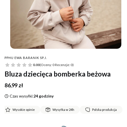
PPHU EWA BARANIK SP.J.
0.00
(Oceny: 0 Recenzje: 0)
Bluza dziecięca bomberka beżowa
Cena
86,99 zł
Czas wysyłki:
24 godziny
Wysokie opinie
Wysyłka w 24h
Polska produkcja
*
Rozmiar