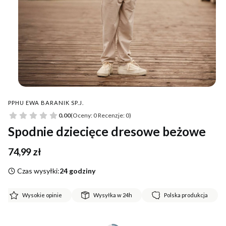
PPHU EWA BARANIK SP.J.
0.00
(Oceny: 0 Recenzje: 0)
Spodnie dziecięce dresowe beżowe
Cena
74,99 zł
Czas wysyłki:
24 godziny
Wysokie opinie
Wysyłka w 24h
Polska produkcja
*
Rozmiar