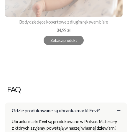
Body dziecięce kopertowe z długim rękawem białe
Cena
34,99 zł
Zobacz produkt
FAQ
Gdzie produkowane są ubranka marki Eevi?
Ubranka marki
Eevi
są produkowane w Polsce. Materiały,
z których szyjemy, powstają w naszej własnej dziewiarni,