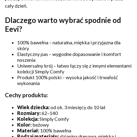
cały dzień.
Dlaczego warto wybrać spodnie od
Eevi?
100% bawełna – naturalna, miękka i przyjazna dla
skóry
Elastyczny pas – wygodne dopasowanie i komfort
noszenia
Uniwersalny krój – łatwo łączy się z innymi elementami
kolekcji Simply Comfy
Produkt 100% polski – wysoka jakość i trwałość
wykonania
Cechy produktu:
Wiek dziecka:
od ok. 3 miesięcy do 10 lat
Rozmiary:
62–140
Kolekcja:
Simply Comfy
Kolor:
beżowy
Materiał:
100% bawełna
Rodzaj materiału:
dzianina dresowa, miękka i