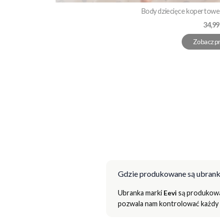
Body dziecięce kopertowe 
Cena
34,99
Zobacz p
Gdzie produkowane są ubrank
Ubranka marki
Eevi
są produkowan
pozwala nam kontrolować każdy e