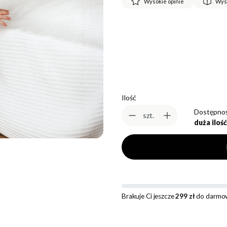
Wysokie opinie
Wys
*
Rozmiar
Wybierz
Ilość
Dostępnoś
szt.
duża ilość
Brakuje Ci jeszcze
299 zł
do darmow