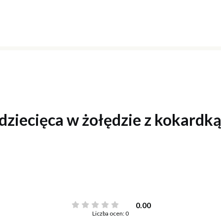
ziecięca w żołędzie z kokardką 
0.00
Liczba ocen: 0