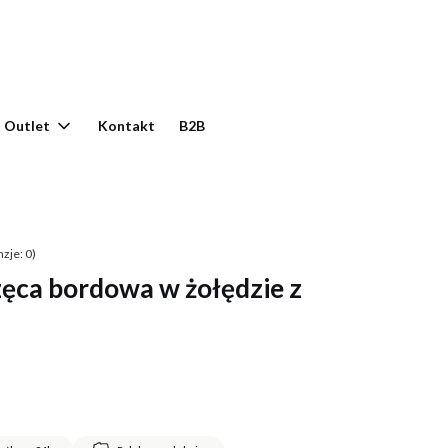
yku: 0. Zobacz szczegóły
Outlet
Kontakt
B2B
zje: 0)
ęca bordowa w żołędzie z