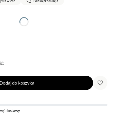
yłka w 24h
Polska produkcja
ć:
Dodaj do koszyka
ej dostawy