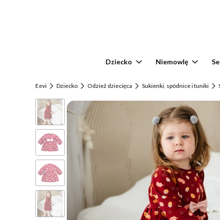
Dziecko
Niemowlę
Se
Eevi
Dziecko
Odzież dziecięca
Sukienki, spódnice i tuniki