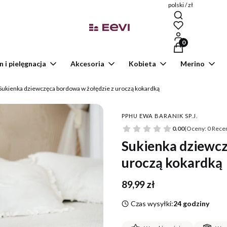
polski / zł
Produkty w kosz
n i pielęgnacja
Akcesoria
Kobieta
Merino
Sukienka dziewczęca bordowa w żołędzie z uroczą kokardką
PPHU EWA BARANIK SP.J.
0.00
(Oceny: 0 Recen
Sukienka dziewcz
uroczą kokardką
Cena
89,99 zł
Czas wysyłki:
24 godziny