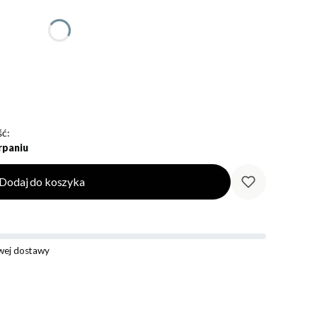
ć:
rpaniu
Dodaj do koszyka
ej dostawy