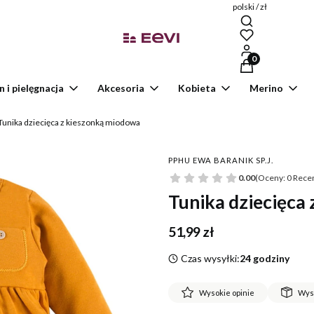
polski / zł
Produkty w kosz
n i pielęgnacja
Akcesoria
Kobieta
Merino
Tunika dziecięca z kieszonką miodowa
PPHU EWA BARANIK SP.J.
0.00
(Oceny: 0 Recen
Tunika dziecięca
Cena
51,99 zł
Czas wysyłki:
24 godziny
Wysokie opinie
Wys