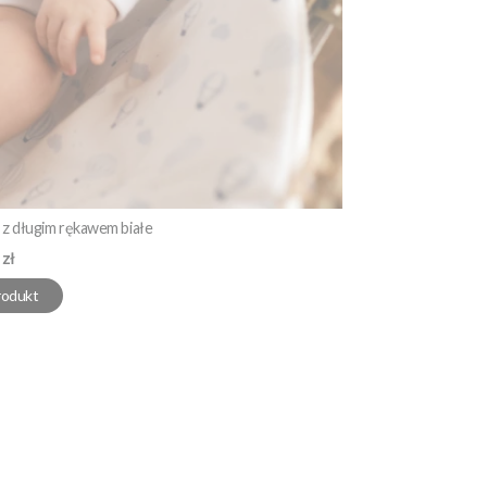
z długim rękawem białe
 zł
rodukt