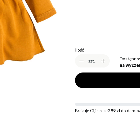
*
Rozmiar
Wybierz
Ilość
Dostępnoś
szt.
na wycze
Brakuje Ci jeszcze
299 zł
do darmow