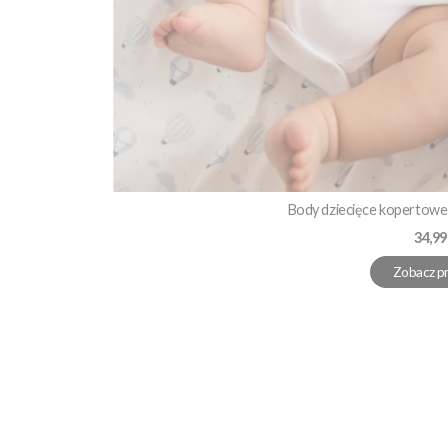
Body dziecięce kopertowe 
Cena
34,99
Zobacz p