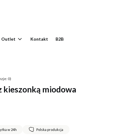
yku: 0. Zobacz szczegóły
Outlet
Kontakt
B2B
zje: 0)
 z kieszonką miodowa
yłka w 24h
Polska produkcja