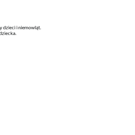
dzieci i niemowląt.
dziecka.