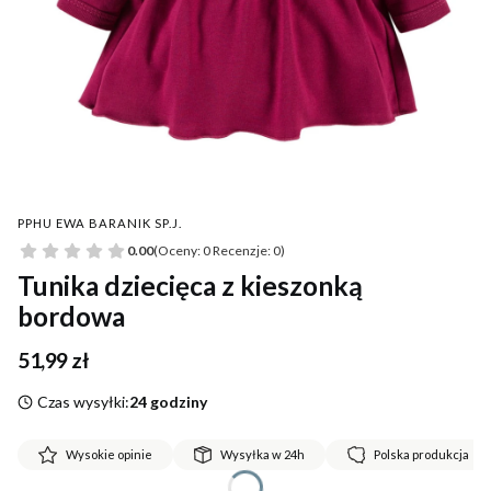
PPHU EWA BARANIK SP.J.
0.00
(Oceny: 0 Recenzje: 0)
Tunika dziecięca z kieszonką
bordowa
Cena
51,99 zł
Czas wysyłki:
24 godziny
Wysokie opinie
Wysyłka w 24h
Polska produkcja