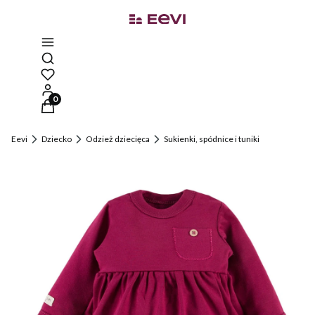
Otwórz wyszukiwarkę
Produkty w koszyku: 0. Zobacz szczegóły
Eevi
Dziecko
Odzież dziecięca
Sukienki, spódnice i tuniki