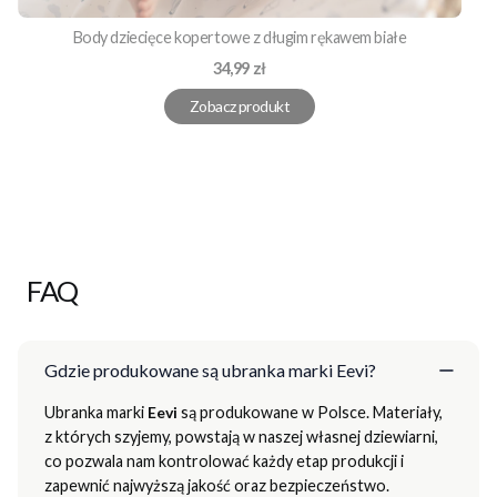
Body dziecięce kopertowe z długim rękawem białe
Cena
34,99 zł
Zobacz produkt
FAQ
Gdzie produkowane są ubranka marki Eevi?
Ubranka marki
Eevi
są produkowane w Polsce. Materiały,
z których szyjemy, powstają w naszej własnej dziewiarni,
co pozwala nam kontrolować każdy etap produkcji i
zapewnić najwyższą jakość oraz bezpieczeństwo.