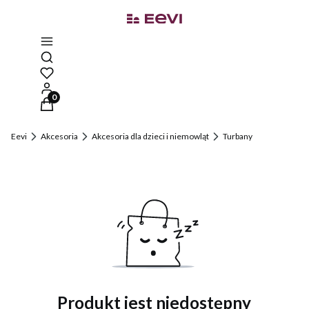
Otwórz wyszukiwarkę
Produkty w koszyku: 0. Zobacz szczegóły
Eevi
Akcesoria
Akcesoria dla dzieci i niemowląt
Turbany
Produkt jest niedostępny