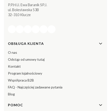
P.P.H.U. Ewa Baranik SP.J.
ul. Bolesławska 53B
32-310 Klucze
Linki w stopce
OBSŁUGA KLIENTA
O nas
Odstąp od umowy tutaj
Kontakt
Program lojalnościowy
Współpraca B2B
FAQ - Najczęściej zadawane pytania
Blog
POMOC