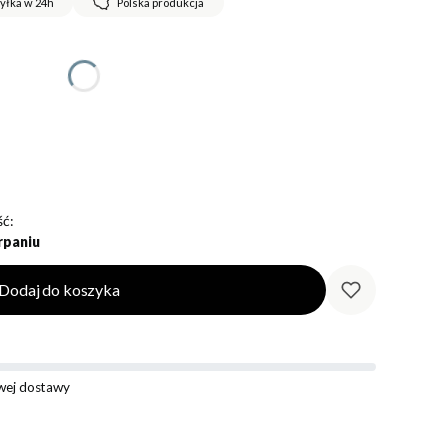
yłka w 24h
Polska produkcja
ć:
rpaniu
Dodaj do koszyka
ej dostawy