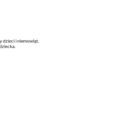
dzieci i niemowląt.
dziecka.