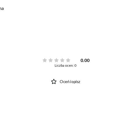
na
0.00
Liczba ocen: 0
Oceń i opisz