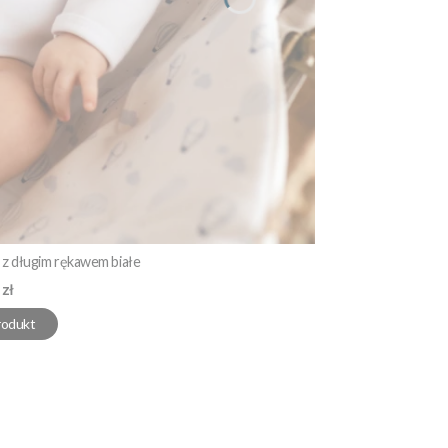
z długim rękawem białe
 zł
rodukt