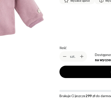
Wysokie opinie
Wys
*
Rozmiar
Wybierz
Ilość
Dostępnoś
szt.
na wycze
Brakuje Ci jeszcze
299 zł
do darmow