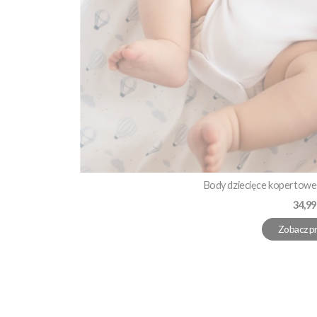
Body dziecięce kopertowe 
Cena
34,99
Zobacz p