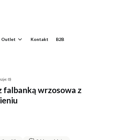
yku: 0. Zobacz szczegóły
Outlet
Kontakt
B2B
zje: 0)
 z falbanką wrzosowa z
ieniu