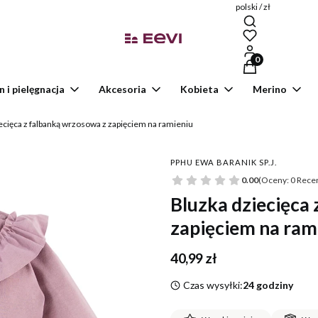
polski / zł
Produkty w kosz
n i pielęgnacja
Akcesoria
Kobieta
Merino
ecięca z falbanką wrzosowa z zapięciem na ramieniu
PPHU EWA BARANIK SP.J.
0.00
(Oceny: 0 Recen
Bluzka dziecięca
zapięciem na ram
Cena
40,99 zł
Czas wysyłki:
24 godziny