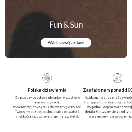
Fun & Sun
Wybierz swój zestaw!
Polska dziewiarnia
Zaufało nam ponad 10
Od przędzy po gotowe ubranko - wszystko w
Każda mama chce mieć pewność
naszych rękach.
trafiające do jej domu są delika
Prowadzimy jedyną taką dziewiarnię w Polsce.
wygodne i dopracowane w na
Tworzymy bez pośpiechu, dbając o trwałość,
detalu. Cieszymy się, że od tylu
miękkość i każdy, nawet najmniejszy detal.
waszym pewnym wyborem na 
Wyjątkowe
okazje
Wyprawka